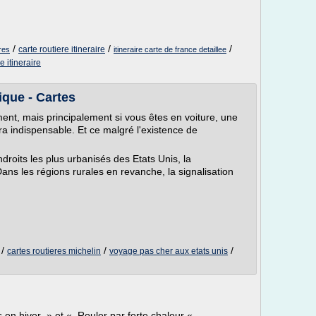
/
/
/
carte routiere itineraire
ires
itineraire carte de france detaillee
e itineraire
ique - Cartes
nt, mais principalement si vous êtes en voiture, une
 indispensable. Et ce malgré l'existence de
droits les plus urbanisés des Etats Unis, la
ans les régions rurales en revanche, la signalisation
/
/
/
cartes routieres michelin
voyage pas cher aux etats unis
 en hiver » et « Rouler par forte chaleur « .