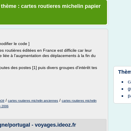
 thème : cartes routieres michelin papier
odifier le code ]
s routières éditées en France est difficile car leur
 liée à l'augmentation des déplacements à la fin du
routes des postes [1] puis divers groupes d'intérêt tes
Thèm
c
g
p
/
/
nce
cartes routieres michelin anciennes
cartes routieres michelin
e 2006
gne/portugal - voyages.ideoz.fr