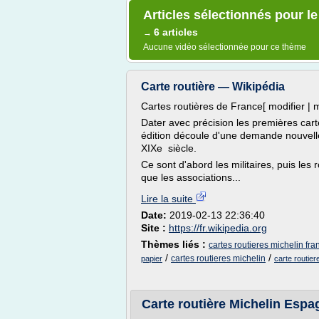
Articles sélectionnés pour le
6 articles
→
Aucune vidéo sélectionnée pour ce thème
Carte routière — Wikipédia
Cartes routières de France[ modifier | m
Dater avec précision les premières carte
édition découle d'une demande nouvelle
XIXe siècle.
Ce sont d'abord les militaires, puis les 
que les associations...
Lire la suite
Date:
2019-02-13 22:36:40
Site :
https://fr.wikipedia.org
Thèmes liés :
cartes routieres michelin fra
/
/
cartes routieres michelin
papier
carte routier
Carte routière Michelin Espa