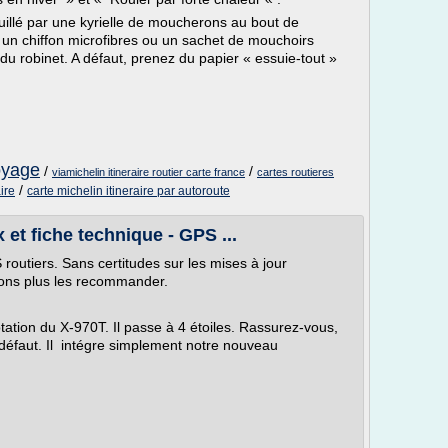
uillé par une kyrielle de moucherons au bout de
un chiffon microfibres ou un sachet de mouchoirs
 du robinet. A défaut, prenez du papier « essuie-tout »
oyage
/
/
viamichelin itineraire routier carte france
cartes routieres
/
ire
carte michelin itineraire par autoroute
x et fiche technique - GPS ...
 routiers. Sans certitudes sur les mises à jour
ons plus les recommander.
tation du X-970T. Il passe à 4 étoiles. Rassurez-vous,
éfaut. Il intégre simplement notre nouveau