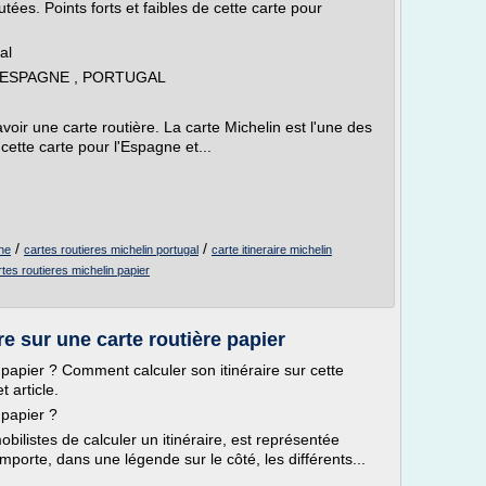
tées. Points forts et faibles de cette carte pour
al
ge , ESPAGNE , PORTUGAL
avoir une carte routière. La carte Michelin est l'une des
 cette carte pour l'Espagne et...
/
/
gne
cartes routieres michelin portugal
carte itineraire michelin
rtes routieres michelin papier
e sur une carte routière papier
 papier ? Comment calculer son itinéraire sur cette
t article.
 papier ?
bilistes de calculer un itinéraire, est représentée
omporte, dans une légende sur le côté, les différents...