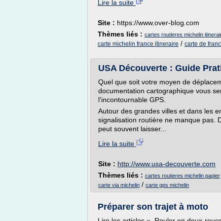
Lire la suite
Site :
https://www.over-blog.com
Thèmes liés :
cartes routieres michelin itinera
/
carte michelin france itineraire
carte de franc
USA Découverte : Guide Prat
Quel que soit votre moyen de déplaceme
documentation cartographique vous sera
l'incontournable GPS.
Autour des grandes villes et dans les en
signalisation routière ne manque pas. D
peut souvent laisser...
Lire la suite
Site :
http://www.usa-decouverte.com
Thèmes liés :
cartes routieres michelin papier
/
carte via michelin
carte gps michelin
Préparer son trajet à moto
Lire les articles « Rouler en deux-roues