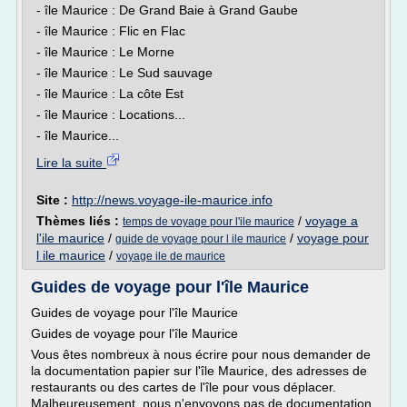
- île Maurice : De Grand Baie à Grand Gaube
- île Maurice : Flic en Flac
- île Maurice : Le Morne
- île Maurice : Le Sud sauvage
- île Maurice : La côte Est
- île Maurice : Locations...
- île Maurice...
Lire la suite
Site :
http://news.voyage-ile-maurice.info
Thèmes liés :
/
voyage a
temps de voyage pour l'ile maurice
l'ile maurice
/
/
voyage pour
guide de voyage pour l ile maurice
l ile maurice
/
voyage ile de maurice
Guides de voyage pour l'île Maurice
Guides de voyage pour l'île Maurice
Guides de voyage pour l'île Maurice
Vous êtes nombreux à nous écrire pour nous demander de
la documentation papier sur l'île Maurice, des adresses de
restaurants ou des cartes de l'île pour vous déplacer.
Malheureusement, nous n'envoyons pas de documentation