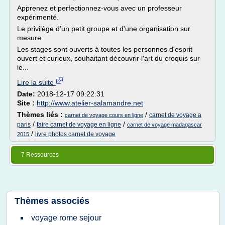
Apprenez et perfectionnez-vous avec un professeur
expérimenté.
Le privilège d'un petit groupe et d'une organisation sur
mesure.
Les stages sont ouverts à toutes les personnes d'esprit
ouvert et curieux, souhaitant découvrir l'art du croquis sur
le...
Lire la suite
Date:
2018-12-17 09:22:31
Site :
http://www.atelier-salamandre.net
Thèmes liés :
/
carnet de voyage a
carnet de voyage cours en ligne
/
/
paris
faire carnet de voyage en ligne
carnet de voyage madagascar
/
livre photos carnet de voyage
2015
7 Ressources
Thèmes associés
voyage rome sejour