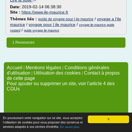
Lire la suite
Date:
2019-02-14 06:38:30
Site :
https://www.ile-maurice.fr
Thèmes liés :
/
voyage a l'ile
guide de voyage pour l ile maurice
maurice
/
voyage pour l ile maurice
/
voyage ile maurice guide
/
routard
guide voyage ile maurice
1 Ressources
Accueil
|
Mentions légales
|
Conditions générales
d'utilisation
|
Utilisation des cookies
|
Contact à propos
de cette page
Pour ajouter ou supprimer un site, voir l'article 4 des
CGUs
En poursuivant votre navigation sur ce site, vous acceptez
X
l'utilisation de cookies pour vous proposer des contenus et
services adaptés à vos centres d'intérêts.
En savoir plus