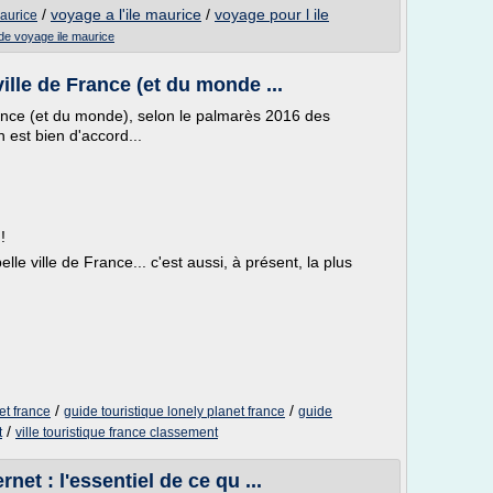
/
voyage a l'ile maurice
/
voyage pour l ile
maurice
de voyage ile maurice
ille de France (et du monde ...
rance (et du monde), selon le palmarès 2016 des
n est bien d'accord...
!
le ville de France... c'est aussi, à présent, la plus
/
/
et france
guide touristique lonely planet france
guide
/
t
ville touristique france classement
net : l'essentiel de ce qu ...