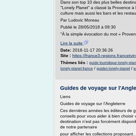
Dans son top 10 des plus belles destina
"Lonely Planet" a classé la Provence à l
culture mais aussi les bars et les resta
Par Ludovic Moreau
Publié le 28/05/2018 à 09:30
"À la simple évocation du mot « Provence
Lire la suite
Date:
2018-11-17 20:36:26
Site :
https://france3-regions.francetvinf
Thèmes liés :
guide touristique lonely plan
/
/
lonely planet france
guides lonely planet
l
Guides de voyage sur l'Angle
Liens
Guides de voyage sur l'Angleterre
Ces dernières années les éditeurs de g
conseils pour vous aider à bien choisir 
destination n'est pas forcément disponib
de notre partenaire
pour afficher les collections proposant..