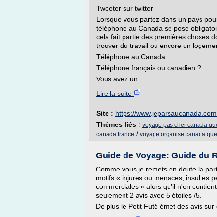
Tweeter sur twitter
Lorsque vous partez dans un pays pour 
téléphone au Canada se pose obligatoi
cela fait partie des premières choses d
trouver du travail ou encore un logemen
Téléphone au Canada
Téléphone français ou canadien ?
Vous avez un...
Lire la suite
Site :
https://www.jeparsaucanada.com
Thèmes liés :
voyage pas cher canada qu
/
canada france
voyage organise canada qu
Guide de Voyage: Guide du Ro
Comme vous je remets en doute la partial
motifs « injures ou menaces, insultes p
commerciales » alors qu'il n'en contient
seulement 2 avis avec 5 étoiles /5.
De plus le Petit Futé émet des avis sur d