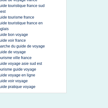
uide touristique france sud
est
uide tourisme france
uide touristique france en
glais
uide bon voyage
uide voir france
arche du guide de voyage
uide de voyage
ourisme ville france
uide voyage asie sud est
ourisme guide voyage
uide voyage en ligne
uide voir voyage
uide pratique voyage