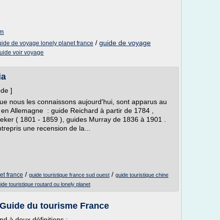
om
/
guide de voyage
uide de voyage lonely planet france
uide voir voyage
ia
ode ]
 que nous les connaissons aujourd'hui, sont apparus au
t en Allemagne : guide Reichard à partir de 1784 ,
eker ( 1801 - 1859 ), guides Murray de 1836 à 1901 .
trepris une recension de la...
/
/
et france
guide touristique france sud ouest
guide touristique chine
ide touristique routard ou lonely planet
 Guide du tourisme France
nd à deux définitions :