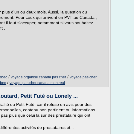
plus d'un ou deux mois. Aussi, la question du
rement. Pour ceux qui arrivent en PVT au Canada ,
ont il faut s'occuper, notamment si vous souhaitez
t .
/
/
ebec
voyage organise canada pas cher
voyage pas cher
/
ebec
voyage pas cher canada montreal
utard, Petit Futé ou Lonely ...
ité du Petit Futé, car il refuse un avis pour des
ersonnelles, contenu non pertinent ou informations
 pas plus que celui là sur des prestataire qui ont
ifférentes activités de prestataires et...