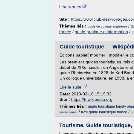
Lire la suite
Site :
https://www.club-des-voyages.c
Thèmes liés :
/
g
guide de voyage angleterre
france
/
guide pratique d information
/
g
Guide touristique — Wikipéd
Éditions papier[ modifier | modifier le c
Les premiers guides touristiques, tels
début du XIXe siècle , en Angleterre e
guide Rheinreise en 1828 de Karl Baed
Un colloque universitaire, en 1998, a en
Lire la suite
Date:
2019-02-10 15:19:32
Site :
https://fr.wikipedia.org
Thèmes liés :
guide touristique lonely plan
/
/
livre guide touristique france
lonely planet
gu
Tourisme, Guide touristique,
L'expression guide touristique correspo