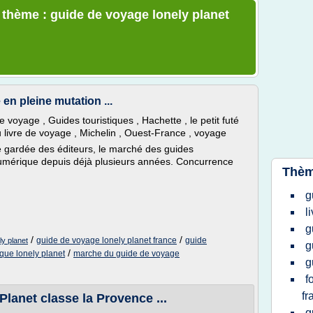
e thème : guide de voyage lonely planet
n pleine mutation ...
oyage , Guides touristiques , Hachette , le petit futé
u livre de voyage , Michelin , Ouest-France , voyage
gardée des éditeurs, le marché des guides
e numérique depuis déjà plusieurs années. Concurrence
Thèm
g
l
g
/
/
guide de voyage lonely planet france
guide
ly planet
g
/
ique lonely planet
marche du guide de voyage
g
f
fr
Planet classe la Provence ...
g