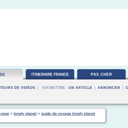
ITINERAIRE FRANCE
PAS CHER
IDE
TEURS DE VIDÉOS
| SOUMETTRE :
UN ARTICLE
|
ANNONCER
|
oyage
>
lonely planet
>
guide de voyage lonely planet