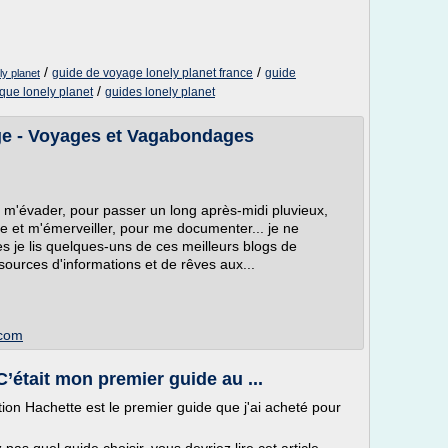
/
/
guide de voyage lonely planet france
guide
ly planet
/
ique lonely planet
guides lonely planet
ge - Voyages et Vagabondages
 m'évader, pour passer un long après-midi pluvieux,
ire et m'émerveiller, pour me documenter... je ne
s je lis quelques-uns de ces meilleurs blogs de
ources d'informations et de rêves aux...
.com
’était mon premier guide au ...
ion Hachette est le premier guide que j'ai acheté pour