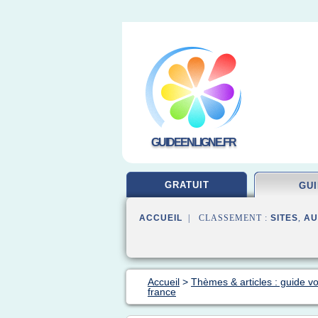
GUIDEENLIGNE.FR
GRATUIT
GU
ACCUEIL
| CLASSEMENT :
SITES
,
AU
Accueil
>
Thèmes & articles : guide v
france