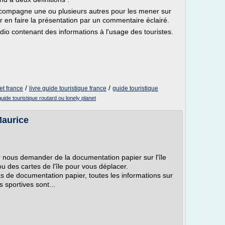
ccompagne une ou plusieurs autres pour les mener sur
eur en faire la présentation par un commentaire éclairé.
udio contenant des informations à l'usage des touristes.
/
/
et france
livre guide touristique france
guide touristique
guide touristique routard ou lonely planet
Maurice
 nous demander de la documentation papier sur l'île
 des cartes de l'île pour vous déplacer.
de documentation papier, toutes les informations sur
s sportives sont...