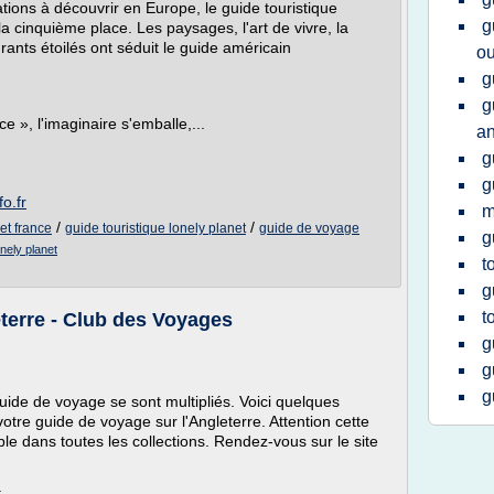
tions à découvrir en Europe, le guide touristique
g
a cinquième place. Les paysages, l'art de vivre, la
urants étoilés ont séduit le guide américain
ou
g
g
 », l'imaginaire s'emballe,...
an
g
g
o.fr
m
/
/
et france
guide touristique lonely planet
guide de voyage
g
onely planet
t
g
t
terre - Club des Voyages
g
g
g
uide de voyage se sont multipliés. Voici quelques
votre guide de voyage sur l'Angleterre. Attention cette
le dans toutes les collections. Rendez-vous sur le site
.