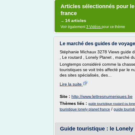
Articles sélectionnés pour l
france
14 articles
→
Voir également
3 Vidéos
pour ce thème
Le marché des guides de voyage e
Stéphanie Michaux 3278 Views guide de v
, Le routard , Lonely Planet , marché d
Longtemps considéré comme la chasse 
touristiques se voit très affecté par l
des sites spécialisés, des...
Lire la suite
Site :
http://www.lettresnumeriques.be
Thèmes liés :
guide touristique routard ou lone
/
touristique lonely planet france
guide tourist
Guide touristique : le Lonely 