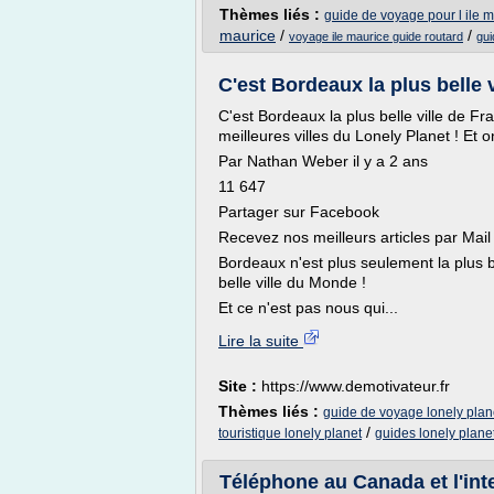
Thèmes liés :
guide de voyage pour l ile 
maurice
/
/
voyage ile maurice guide routard
gui
C'est Bordeaux la plus belle v
C'est Bordeaux la plus belle ville de F
meilleures villes du Lonely Planet ! Et o
Par Nathan Weber il y a 2 ans
11 647
Partager sur Facebook
Recevez nos meilleurs articles par Mail 
Bordeaux n'est plus seulement la plus bel
belle ville du Monde !
Et ce n'est pas nous qui...
Lire la suite
Site :
https://www.demotivateur.fr
Thèmes liés :
guide de voyage lonely plan
/
touristique lonely planet
guides lonely plane
Téléphone au Canada et l'inter