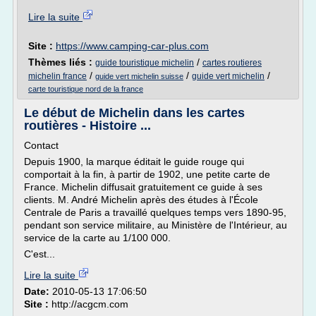
Lire la suite
Site :
https://www.camping-car-plus.com
Thèmes liés :
/
guide touristique michelin
cartes routieres
/
/
/
michelin france
guide vert michelin
guide vert michelin suisse
carte touristique nord de la france
Le début de Michelin dans les cartes
routières - Histoire ...
Contact
Depuis 1900, la marque éditait le guide rouge qui
comportait à la fin, à partir de 1902, une petite carte de
France. Michelin diffusait gratuitement ce guide à ses
clients. M. André Michelin après des études à l'École
Centrale de Paris a travaillé quelques temps vers 1890-95,
pendant son service militaire, au Ministère de l'Intérieur, au
service de la carte au 1/100 000.
C'est...
Lire la suite
Date:
2010-05-13 17:06:50
Site :
http://acgcm.com