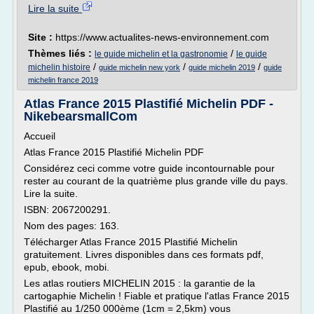
Lire la suite
Site :
https://www.actualites-news-environnement.com
Thèmes liés :
/
le guide michelin et la gastronomie
le guide
/
/
/
michelin histoire
guide michelin new york
guide michelin 2019
guide
michelin france 2019
Atlas France 2015 Plastifié Michelin PDF -
NikebearsmallCom
Accueil
Atlas France 2015 Plastifié Michelin PDF
Considérez ceci comme votre guide incontournable pour
rester au courant de la quatrième plus grande ville du pays.
Lire la suite.
ISBN: 2067200291.
Nom des pages: 163.
Télécharger Atlas France 2015 Plastifié Michelin
gratuitement. Livres disponibles dans ces formats pdf,
epub, ebook, mobi.
Les atlas routiers MICHELIN 2015 : la garantie de la
cartogaphie Michelin ! Fiable et pratique l'atlas France 2015
Plastifié au 1/250 000ème (1cm = 2,5km) vous