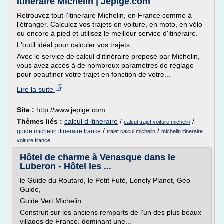
Itineraire Michelin | Jepige.com
Retrouvez tout l'itineraire Michelin, en France comme à
l'étranger. Calculez vos trajets en voiture, en moto, en vélo
ou encore à pied et utilisez le meilleur service d'itinéraire.
L'outil idéal pour calculer vos trajets
Avec le service de calcul d'itinéraire proposé par Michelin,
vous avez accès à de nombreux paramètres de réglage
pour peaufiner votre trajet en fonction de votre...
Lire la suite
Site :
http://www.jepige.com
Thèmes liés :
calcul d itineraire
/
/
calcul trajet voiture michelin
/
/
guide michelin itineraire france
trajet calcul michelin
michelin itineraire
voiture france
Hôtel de charme à Venasque dans le
Luberon - Hôtel les ...
le Guide du Routard, le Petit Futé, Lonely Planet, Géo
Guide,
Guide Vert Michelin.
Construit sur les anciens remparts de l'un des plus beaux
villages de France, dominant une...