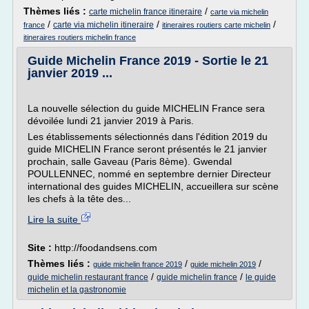
Thèmes liés :
/
carte michelin france itineraire
carte via michelin
/
/
/
carte via michelin itineraire
france
itineraires routiers carte michelin
itineraires routiers michelin france
Guide Michelin France 2019 - Sortie le 21
janvier 2019 ...
La nouvelle sélection du guide MICHELIN France sera
dévoilée lundi 21 janvier 2019 à Paris.
Les établissements sélectionnés dans l'édition 2019 du
guide MICHELIN France seront présentés le 21 janvier
prochain, salle Gaveau (Paris 8ème). Gwendal
POULLENNEC, nommé en septembre dernier Directeur
international des guides MICHELIN, accueillera sur scène
les chefs à la tête des...
Lire la suite
Site :
http://foodandsens.com
Thèmes liés :
/
/
guide michelin france 2019
guide michelin 2019
/
/
guide michelin restaurant france
guide michelin france
le guide
michelin et la gastronomie