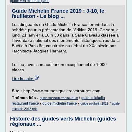
guide vert michelin paris
Guide Michelin France 2019 : J-18, le
feuilleton - Le blog ...
Les dirigeants du Guide Michelin France feront dans la
sobriété pour la présentation de l'édition 2019. Ce sera le
lundi 21 janvier à 16 h 30 dans la Salle Gaveau classée à
l'Inventaire national des monuments historiques, rue de la
Boétie à Paris 8e, construite au début du XXe siècle par
l'architecte Jacques Hermant.
Le lieu, avec son auditorium exceptionnel de 1.000
places...
Lire la suite
Site :
http://www.toutnestquelitresetratures.com
Thèmes liés :
/
guide michelin
guide michelin france 2019
/
/
/
restaurant france
guide michelin france
guide michelin 2019
guide
michelin 2018 prix
Histoire des guides verts Michelin (guides
régionaux ...