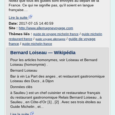
Notez que tous les guides sont envoyés au départ de la
France. Ce qui ne signifie pas, qu'il soient en langue
française....
Lire la suite
Date:
2017-07-15 14:40:59
Site :
http://www.allemagnevoyage.com
Thèmes liés :
/
guide de voyage michelin france
guide michelin
/
/
guide de voyage
restaurant france
guide voyage allemagne
france
/
guide michelin france
Bernard Loiseau — Wikipédia
Pour les articles homonymes, voir Loiseau et Bernard
Loiseau (homonymie) .
Bernard Loiseau
Bar à vin La Part des anges , et restaurant gastronomique
Loiseau des Ducs , à Dijon
Données clés
à Saulieu ) est un chef cuisinier et restaurateur français
du restaurant gastronomique Relais Bernard Loiseau , à
Saulieu , en Côte-d'Or [1] , [2] . Avec ses trois étoiles au
Guide Michelin , et...
Lire la suite