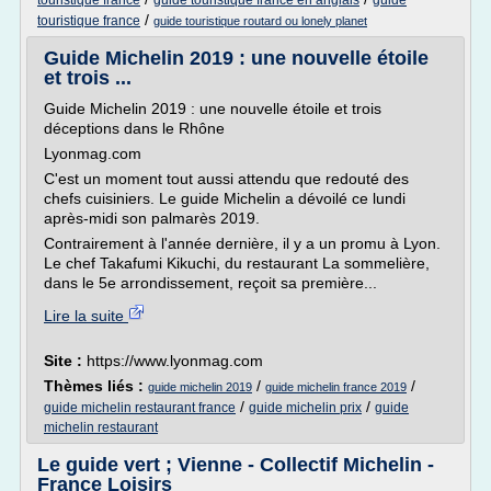
touristique france
guide touristique france en anglais
guide
/
touristique france
guide touristique routard ou lonely planet
Guide Michelin 2019 : une nouvelle étoile
et trois ...
Guide Michelin 2019 : une nouvelle étoile et trois
déceptions dans le Rhône
Lyonmag.com
C'est un moment tout aussi attendu que redouté des
chefs cuisiniers. Le guide Michelin a dévoilé ce lundi
après-midi son palmarès 2019.
Contrairement à l'année dernière, il y a un promu à Lyon.
Le chef Takafumi Kikuchi, du restaurant La sommelière,
dans le 5e arrondissement, reçoit sa première...
Lire la suite
Site :
https://www.lyonmag.com
Thèmes liés :
/
/
guide michelin 2019
guide michelin france 2019
/
/
guide michelin restaurant france
guide michelin prix
guide
michelin restaurant
Le guide vert ; Vienne - Collectif Michelin -
France Loisirs