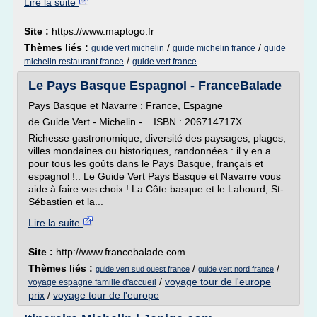
Lire la suite
Site :
https://www.maptogo.fr
Thèmes liés :
/
/
guide vert michelin
guide michelin france
guide
/
michelin restaurant france
guide vert france
Le Pays Basque Espagnol - FranceBalade
Pays Basque et Navarre : France, Espagne
de Guide Vert - Michelin - ISBN : 206714717X
Richesse gastronomique, diversité des paysages, plages,
villes mondaines ou historiques, randonnées : il y en a
pour tous les goûts dans le Pays Basque, français et
espagnol !.. Le Guide Vert Pays Basque et Navarre vous
aide à faire vos choix ! La Côte basque et le Labourd, St-
Sébastien et la...
Lire la suite
Site :
http://www.francebalade.com
Thèmes liés :
/
/
guide vert sud ouest france
guide vert nord france
/
voyage tour de l'europe
voyage espagne famille d'accueil
prix
/
voyage tour de l'europe