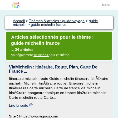
Menu
Accueil
>
Thèmes & articles : guide voyage
>
guide
michelin
>
guide michelin france
Articles sélectionnés pour le thème :
guide michelin france
34 articles
→
Voir également
18 Vidéos
pour ce thème
ViaMichelin : Itinéraire, Route, Plan, Carte De
France ...
Itineraire michelin route Guide michelin itineraire ItinÃ©raire
michelin Michelin itinÃ©raire routier Itineraire michelin
ItinÃ©raires carte michelin Carte de france via michelin
ItinÃ©raire enogastronomique en france Itin2raire michelin
Carte michelin route Carte...
Lire la suite
Site :
https://www.vigoos.com