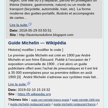
région, une ville ou s'y déplacer, parfois en privilégiant un
thème (histoire, gastronomie, nature) ou un mode de
transport (bicyclette, automobile, train, etc). La forme
moderne des guides-portatifs, illustrés et accompagnés
de cartes...
Lire la suite
Date:
2018-05-29 03:50:51
Site :
http://laventuredulivre.blogspot.com
Guide Michelin — Wikipédia
Histoire[ modifier | modifier le code ]
Le premier guide Michelin est créé en 1900 par André
Michelin et son frère Édouard. Publié à l'occasion de l'
exposition universelle de 1900 , c'est alors un guide
publicitaire offert avec l'achat de pneumatiques et il est tiré
à 35 000 exemplaires pour sa première édition en août
1900 [3] . André Michelin s'adresse aux cyclistes mais fait...
Lire la suite
Date:
2019-02-10 15:19:32
Site :
https://fr.wikipedia.org
Thèmes liés :
/
guide vert michelin france gratuit
guide michelin 1900 prix
/
/
/
guide michelin restaurant paris
guide michelin restaurant france