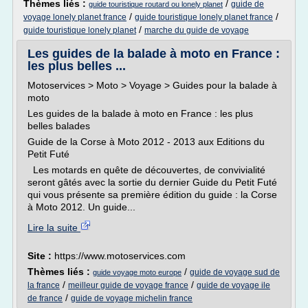
Thèmes liés :
/
guide de
guide touristique routard ou lonely planet
/
/
voyage lonely planet france
guide touristique lonely planet france
/
guide touristique lonely planet
marche du guide de voyage
Les guides de la balade à moto en France :
les plus belles ...
Motoservices > Moto > Voyage > Guides pour la balade à
moto
Les guides de la balade à moto en France : les plus
belles balades
Guide de la Corse à Moto 2012 - 2013 aux Editions du
Petit Futé
Les motards en quête de découvertes, de convivialité
seront gâtés avec la sortie du dernier Guide du Petit Futé
qui vous présente sa première édition du guide : la Corse
à Moto 2012. Un guide...
Lire la suite
Site :
https://www.motoservices.com
Thèmes liés :
/
guide de voyage sud de
guide voyage moto europe
/
/
la france
meilleur guide de voyage france
guide de voyage ile
/
de france
guide de voyage michelin france