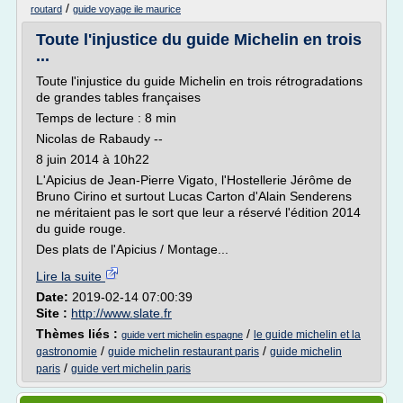
/
routard
guide voyage ile maurice
Toute l'injustice du guide Michelin en trois
...
Toute l'injustice du guide Michelin en trois rétrogradations
de grandes tables françaises
Temps de lecture : 8 min
Nicolas de Rabaudy --
8 juin 2014 à 10h22
L'Apicius de Jean-Pierre Vigato, l'Hostellerie Jérôme de
Bruno Cirino et surtout Lucas Carton d'Alain Senderens
ne méritaient pas le sort que leur a réservé l'édition 2014
du guide rouge.
Des plats de l'Apicius / Montage...
Lire la suite
Date:
2019-02-14 07:00:39
Site :
http://www.slate.fr
Thèmes liés :
/
le guide michelin et la
guide vert michelin espagne
/
/
gastronomie
guide michelin restaurant paris
guide michelin
/
paris
guide vert michelin paris