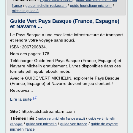
guide michelin restaurant
le guide michelin tokyo
/
/
/
france
guide michelin restaurant
guide touristique michelin
michelin guide 3
Guide Vert Pays Basque (France, Espagne)
et Navarre ...
Le Pays Basque a une excellente infrastructure de transport
et rendra votre voyage sans souci.
ISBN: 2067206834.
Nom des pages: 178.
Télécharger Guide Vert Pays Basque (France, Espagne) et
Navarre Michelin gratuitement. Livres disponibles dans ces
formats pdf, epub, ebook, mobi.
Avec le GUIDE VERT MICHELIN, explorer le Pays Basque
(France, Espagne) et Navarre devient un jeu d'enfant !
Retrouvez...
Lire la suite
Site :
http://catchadreamfarm.com
Thèmes liés :
/
guide vert michelin france gratuit
guide vert michelin
/
/
/
guide vert michelin
guide vert france
guide de voyage
espagne
michelin france