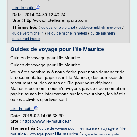
Lire la suite
Date:
2014-04-30 12:40:24
Site :
http://www.hotellesremparts.com
Thèmes liés :
/
/
guides lonely planet
guide vert michelin provence
/
/
guide vert michelin
le guide michelin hotels
guide michelin
restaurant france
Guides de voyage pour l'île Maurice
Guides de voyage pour l'île Maurice
Guides de voyage pour l'île Maurice
Vous êtes nombreux à nous écrire pour nous demander de
la documentation papier sur l'île Maurice, des adresses de
restaurants ou des cartes de l'île pour vous déplacer.
Malheureusement, nous n'envoyons pas de documentation
papier, toutes les informations sur les excursions, les hôtels
ou les activités sportives sont...
Lire la suite
Date:
2019-02-14 06:38:30
Site :
https://www.ile-maurice.fr
Thèmes liés :
/
voyage a l'ile
guide de voyage pour l ile maurice
maurice
/
voyage pour l ile maurice
/
voyage ile maurice guide