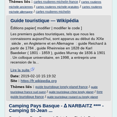
Thèmes liés :
/
cartes routieres michelin france
cartes routieres
/
/
michelin anciennes
cartes routieres michelin gratuites
cartes routieres
/
cartes routieres michelin
michelin allemagne
Guide touristique — Wikipédia
Éditions papier[ modifier | modifier le code ]
Les premiers guides touristiques, tels que nous les
connaissons aujourd'hui, sont apparus au début du XIXe
siècle , en Angleterre et en Allemagne : guide Reichard à
partir de 1784 , guide Rheinreise en 1828 de Karl
Baedeker ( 1801 - 1859 ), guides Murray de 1836 à 1901
. Un colloque universitaire, en 1998, a entrepris une
recension de la...
Lire la suite
Date:
2019-02-10 15:19:32
Site :
https://fr.wikipedia.org
Thèmes liés :
/
guide touristique lonely planet france
guide
/
/
livre
touristique france sud ouest
guide touristique chine lonely planet
/
guide touristique france
guide touristique routard ou lonely planet
Camping Pays Basque - ᐃ NARBAITZ **** -
Camping St-Jean ...