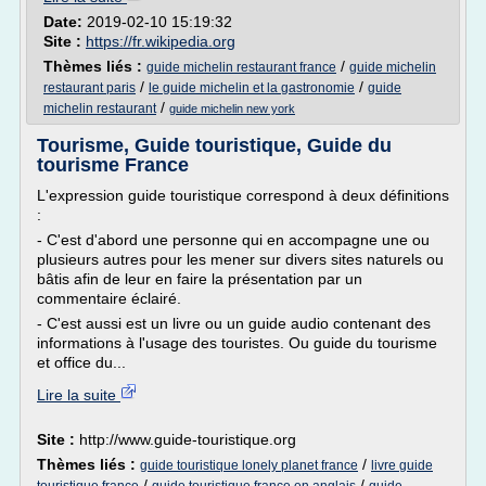
Date:
2019-02-10 15:19:32
Site :
https://fr.wikipedia.org
Thèmes liés :
/
guide michelin restaurant france
guide michelin
/
/
restaurant paris
le guide michelin et la gastronomie
guide
/
michelin restaurant
guide michelin new york
Tourisme, Guide touristique, Guide du
tourisme France
L'expression guide touristique correspond à deux définitions
:
- C'est d'abord une personne qui en accompagne une ou
plusieurs autres pour les mener sur divers sites naturels ou
bâtis afin de leur en faire la présentation par un
commentaire éclairé.
- C'est aussi est un livre ou un guide audio contenant des
informations à l'usage des touristes. Ou guide du tourisme
et office du...
Lire la suite
Site :
http://www.guide-touristique.org
Thèmes liés :
/
guide touristique lonely planet france
livre guide
/
/