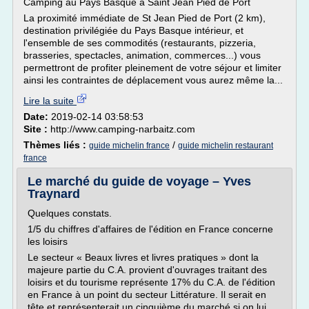
Camping au Pays Basque à Saint Jean Pied de Port
La proximité immédiate de St Jean Pied de Port (2 km),
destination privilégiée du Pays Basque intérieur, et
l'ensemble de ses commodités (restaurants, pizzeria,
brasseries, spectacles, animation, commerces...) vous
permettront de profiter pleinement de votre séjour et limiter
ainsi les contraintes de déplacement vous aurez même la...
Lire la suite
Date:
2019-02-14 03:58:53
Site :
http://www.camping-narbaitz.com
Thèmes liés :
/
guide michelin france
guide michelin restaurant
france
Le marché du guide de voyage – Yves
Traynard
Quelques constats.
1/5 du chiffres d'affaires de l'édition en France concerne
les loisirs
Le secteur « Beaux livres et livres pratiques » dont la
majeure partie du C.A. provient d'ouvrages traitant des
loisirs et du tourisme représente 17% du C.A. de l'édition
en France à un point du secteur Littérature. Il serait en
tête et représenterait un cinquième du marché si on lui